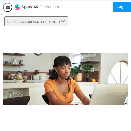
Log In
Написание рекламного текста
This activity is also available in
English.
View activity