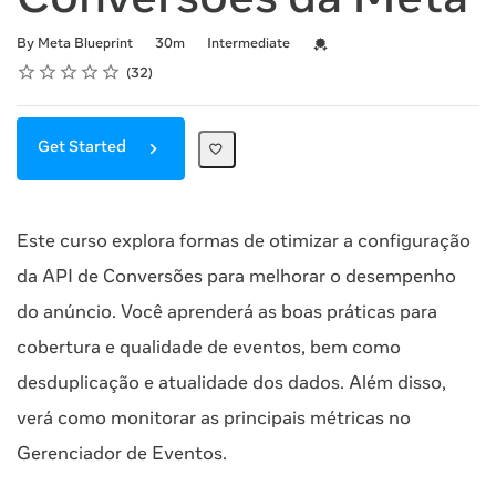
Conversões da Meta
Duration
Difficulty
Credential For Completion
By Meta Blueprint
30m
Intermediate
Rating
1 star
2 stars
3 stars
4 stars
5 stars
Average rating: 4.8
32 reviews
32
Get Started
Este curso explora formas de otimizar a configuração
da API de Conversões para melhorar o desempenho
do anúncio. Você aprenderá as boas práticas para
cobertura e qualidade de eventos, bem como
desduplicação e atualidade dos dados. Além disso,
verá como monitorar as principais métricas no
Gerenciador de Eventos.