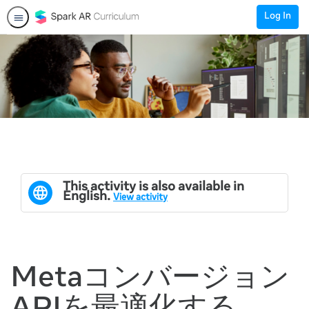
Log In
This activity is also available in
English.
View activity
Metaコンバージョン