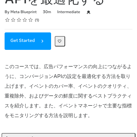
APIを最適化する
Duration
Difficulty
Credential For Completion
By Meta Blueprint
30m
Intermediate
Rating
1 star
2 stars
3 stars
4 stars
5 stars
Average rating: 5.0
1 review
1
Get Started
このコースでは、広告パフォーマンスの向上につながるよ
うに、コンバージョンAPIの設定を最適化する方法を取り
上げます。イベントのカバー率、イベントのクオリティ、
重複除外、およびデータの鮮度に関するベストプラクティ
スを紹介します。また、イベントマネージャで主要な指標
をモニタリングする方法を説明します。